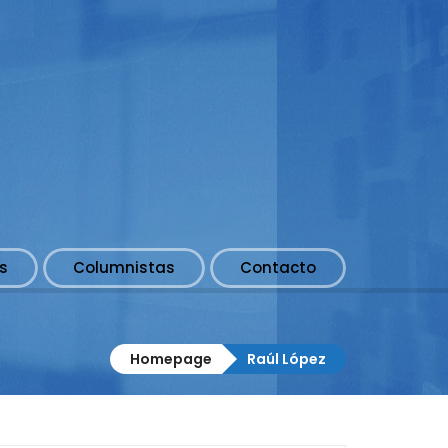
s
Columnistas
Contacto
Homepage
Raúl López