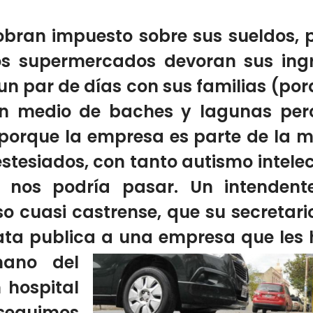
obran impuesto sobre sus sueldos, p
los supermercados devoran sus ingr
n par de días con sus familias (por
 en medio de baches y lagunas p
o porque la empresa es parte de la 
stesiados, con tanto autismo intele
 nos podría pasar. Un intendent
so cuasi castrense, que su secretar
ta publica a una empresa que les 
ano del
 hospital
eguimos