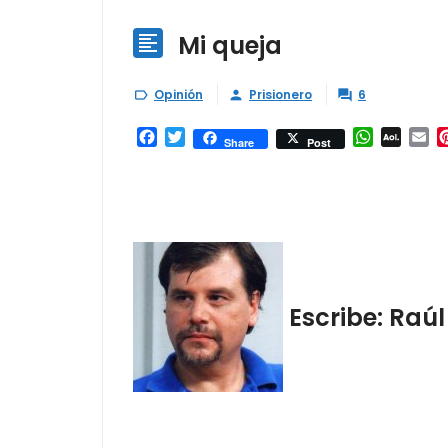
Mi queja

Opinión
Prisionero
6



Facebook
Twitter
WhatsAp
AOL
Em
Share
Post
Mail
Escribe: Raúl