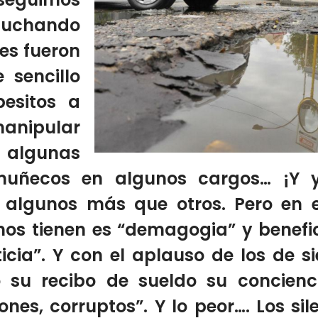
chando
es fueron
e sencillo
esitos a
manipular
 algunas
muñecos en algunos cargos… ¡Y y
, algunos más que otros. Pero en 
nos tienen es “demagogia” y benefi
ticia”. Y con el aplauso de los de
 su recibo de sueldo su concienc
rones, corruptos”. Y lo peor…. Los s