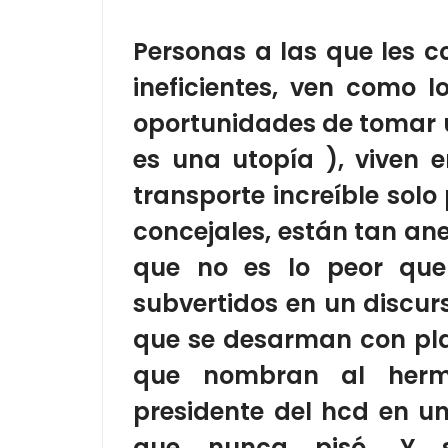
Personas a las que les c
ineficientes, ven como 
oportunidades de tomar u
es una utopía ), viven
transporte increíble sol
concejales, están tan ane
que no es lo peor que
subvertidos en un discur
que se desarman con pla
que nombran al herm
presidente del hcd en un
que nunca pisó. Y s