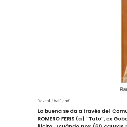
[/ezcol_1half_end]
La buena se da a través del Comun
ROMERO FERIS (a) “Tato”, ex Gobe
ilícito, ¿cuándo no? (60 causas p