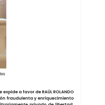
 se expide a favor de RAÚL ROLANDO
ión fraudulenta y enriquecimiento
bitrariamente privado de libertad,