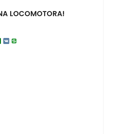
 UNA LOCOMOTORA!
r
l.Ru
Douban
VK