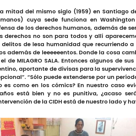
a mitad del mismo siglo (1959) en Santiago de
manos) cuya sede funciona en Washington D
fensa de los derechos humanos, además de ser
sos derechos no son para todos y allí aparecem
delitos de lesa humanidad que recurriendo a e
udos además de leeeeeentos. Donde la cosa ca
el de MILAGRO SALA. Entonces algunos de sus 
entino, aportante de divisas para la superviven
cepcional”. “Sólo puede extenderse por un perío
o es como en los cómics? En nuestro caso ev
0 años está bien y no es punitiva, ¿acaso ser
intervención de la CIDH está de nuestro lado y h