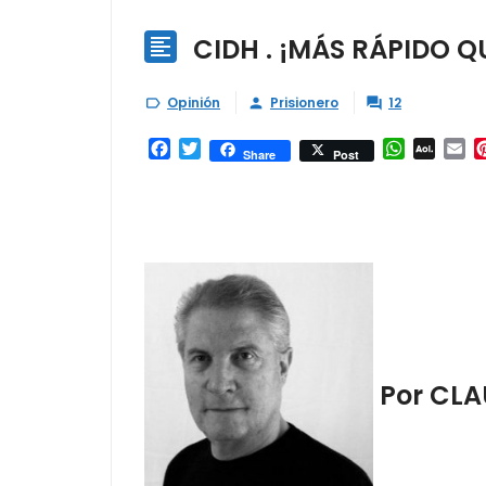
CIDH . ¡MÁS RÁPIDO 

Opinión
Prisionero
12



Facebook
Twitter
WhatsAp
AOL
Em
Share
Post
Mail
Por CLA