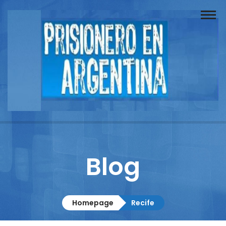
Buscador
Documentos
Prisionero
Opinión
Actuación
Prensa
Blog
Reportajes
Columnistas
Homepage
Recife
Contacto