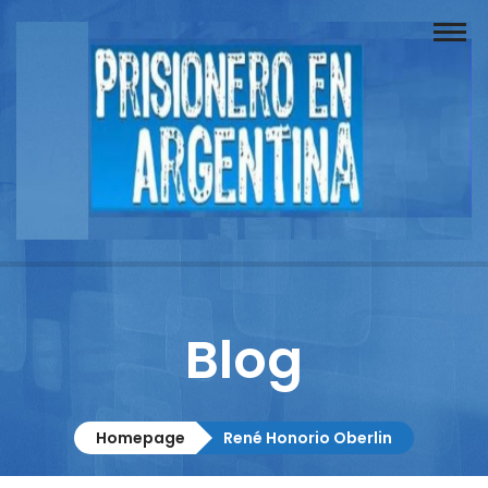
Buscador
Documentos
Prisionero
Opinión
Actuación
Prensa
Blog
Reportajes
Columnistas
Homepage
René Honorio Oberlin
Contacto