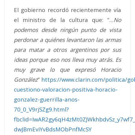
El gobierno recordó recientemente vía
el ministro de la cultura que: “…
No
podemos desde ningún punto de vista
perdonar a quiénes levantaron las armas
para matar a otros argentinos por sus
ideas porque eso nos lleva muy atrás. Es
muy grave lo que expresó Horacio
González
”
https://www.clarin.com/politica/go
cuestiono-valoracion-positiva-horacio-
gonzalez-guerrilla-anos-
70_0_V9rjSZg9.html?
fbclid=IwAR2gy6qH4zMt0ZJWkhbdvSz_y7wf7
dwJBmEviYvBdsMObPnfMcSY