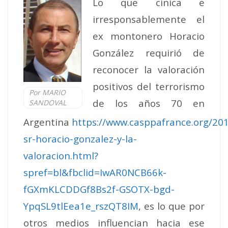
Lo que cínica e
irresponsablemente el
ex montonero Horacio
González requirió de
reconocer la valoración
positivos del terrorismo
Por MARIO
de los años 70 en
SANDOVAL
Argentina
https://www.casppafrance.org/201
sr-horacio-gonzalez-y-la-
valoracion.html?
spref=bl&fbclid=IwAR0NCB66k-
fGXmKLCDDGf8Bs2f-GSOTX-bgd-
YpqSL9tlEea1e_rszQT8IM
, es lo que por
otros medios influencian hacia ese