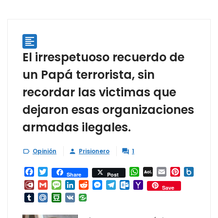

El irrespetuoso recuerdo de
un Papá terrorista, sin
recordar las victimas que
dejaron esas organizaciones
armadas ilegales.
Opinión
Prisionero
1



Facebook
Twitter
WhatsApp
AOL
Email
Pinterest
Box.ne
Share
Post
Mail
Diary.Ru
Gmail
Message
LinkedIn
Reddit
Messenger
Telegram
Outlook.com
Yahoo
Save
Mail
Tumblr
Mail.Ru
Douban
VK