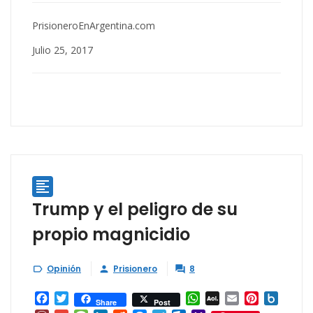
PrisioneroEnArgentina.com
Julio 25, 2017

Trump y el peligro de su
propio magnicidio
Opinión
Prisionero
8



Facebook
Twitter
WhatsApp
AOL
Email
Pinterest
Box.ne
Share
Post
Mail