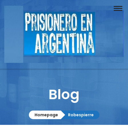
Buscador
Documentos
Prisionero
Opinión
Actuación
Prensa
Blog
Reportajes
Columnistas
Homepage
Robespierre
Contacto