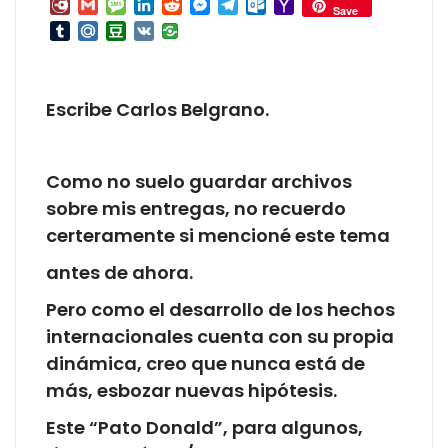
Diary.Ru
Gmail
Message
LinkedIn
Reddit
Messenger
Telegram
Outlook.com
Yahoo
Save
Mail
Tumblr
Mail.Ru
Douban
VK
Escribe Carlos Belgrano.
Como no suelo guardar archivos
sobre mis entregas, no recuerdo
certeramente si mencioné este tema
antes de ahora.
Pero como el desarrollo de los hechos
internacionales cuenta con su propia
dinámica, creo que nunca está de
más, esbozar nuevas hipótesis.
Este “Pato Donald”, para algunos,