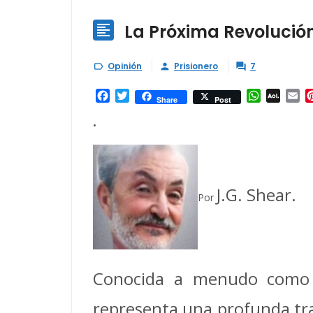
La Próxima Revolución

Opinión
Prisionero
7



Facebook
Twitter
WhatsAp
AOL
Em
Share
Post
Mail
•
J.G. Shear.
Por
Conocida a menudo como In
representa una profunda tr