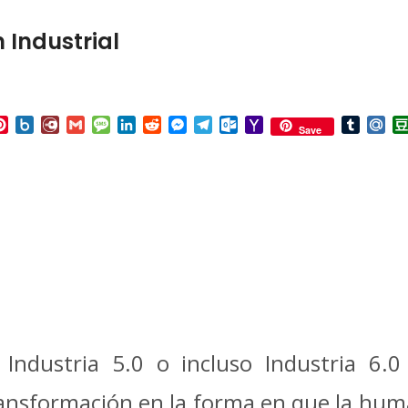
 Industrial
p
ail
Pinterest
Box.net
Diary.Ru
Gmail
Message
LinkedIn
Reddit
Messenger
Telegram
Outlook.com
Yahoo
Tumbl
Mai
Save
Mail
dustria 5.0 o incluso Industria 6.0
ansformación en la forma en que la hum