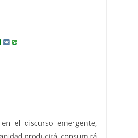
r
l.Ru
Douban
VK
 en el discurso emergente,
anidad producirá, consumirá