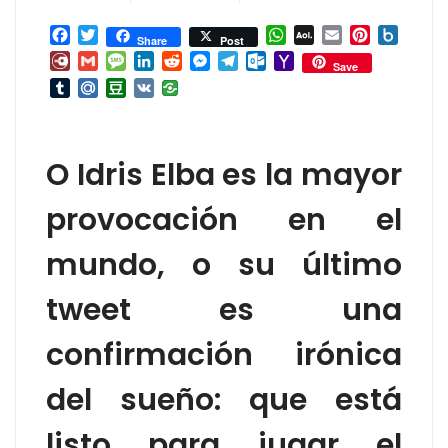
Facebook
Twitter
WhatsApp
AOL
Email
Pinterest
Box.ne
Share
Post
Mail
Diary.Ru
Gmail
Message
LinkedIn
Reddit
Messenger
Telegram
Outlook.com
Yahoo
Save
Mail
Tumblr
Mail.Ru
Douban
VK
O Idris Elba es la mayor
provocación en el
mundo, o su último
tweet es una
confirmación irónica
del sueño: que está
listo para jugar el