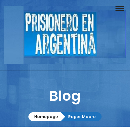
Buscador
Documentos
Prisionero
Opinión
Actuación
Prensa
Blog
Reportajes
Columnistas
Homepage
Roger Moore
Contacto