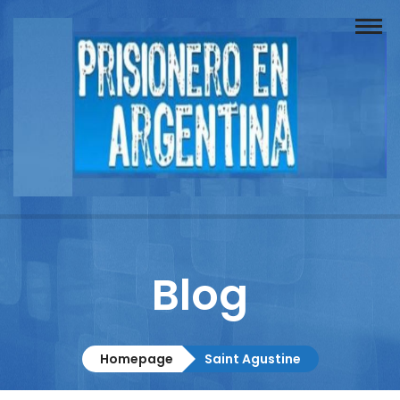
Buscador
Documentos
Prisionero
Opinión
Actuación
Prensa
Blog
Reportajes
Columnistas
Homepage
Saint Agustine
Contacto