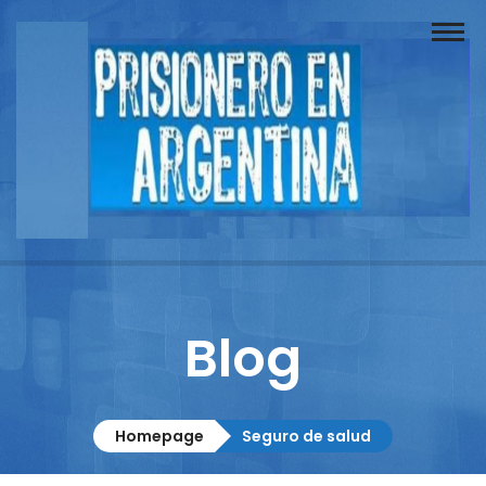
Buscador
Documentos
Prisionero
Opinión
Actuación
Prensa
Blog
Reportajes
Columnistas
Homepage
Seguro de salud
Contacto