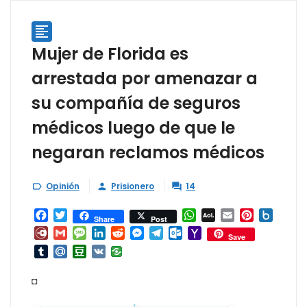

Mujer de Florida es
arrestada por amenazar a
su compañía de seguros
médicos luego de que le
negaran reclamos médicos
Opinión
Prisionero
14



Facebook
Twitter
WhatsApp
AOL
Email
Pinterest
Box.ne
Share
Post
Mail
Diary.Ru
Gmail
Message
LinkedIn
Reddit
Messenger
Telegram
Outlook.com
Yahoo
Save
Mail
Tumblr
Mail.Ru
Douban
VK
◘