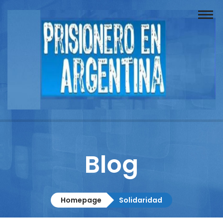
Buscador
Documentos
Prisionero
Opinión
Actuación
Prensa
Blog
Reportajes
Columnistas
Homepage
Solidaridad
Contacto