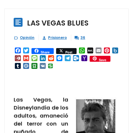
LAS VEGAS BLUES

Opinión
Prisionero
36



Facebook
Twitter
WhatsApp
AOL
Email
Pinterest
Box.ne
Share
Post
Mail
Diary.Ru
Gmail
Message
LinkedIn
Reddit
Messenger
Telegram
Outlook.com
Yahoo
Save
Mail
Tumblr
Mail.Ru
Douban
VK
Las Vegas, la
Disneylandia de los
adultos, amaneció
del terror con un
puñado de