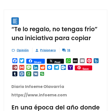

“Te lo regalo, no tengas frío”
una iniciativa para copiar
Opinión
Prisionero
16



Facebook
Twitter
WhatsApp
AOL
Email
Pinterest
Box.ne
Share
Post
Mail
Diary.Ru
Gmail
Message
LinkedIn
Reddit
Messenger
Telegram
Outlook.com
Yahoo
Save
Mail
Tumblr
Mail.Ru
Douban
VK
Diario Infoeme Olavarría
https://www.infoeme.com
En una época del año donde