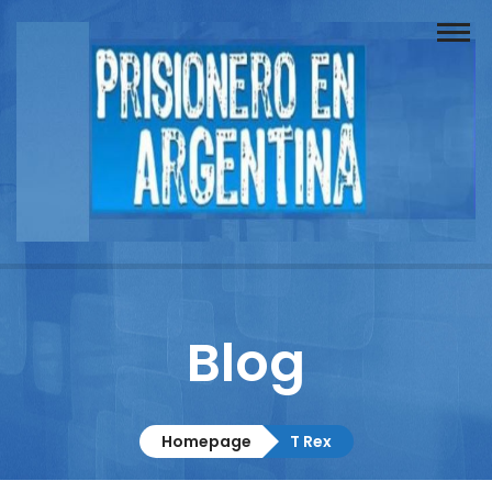
Buscador
Documentos
Prisionero
Opinión
Actuación
Prensa
Blog
Reportajes
Columnistas
Homepage
T Rex
Contacto