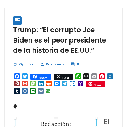

Trump: “El corrupto Joe
Biden es el peor presidente
de la historia de EE.UU.”
Opinión
Prisionero
8



Facebook
Twitter
WhatsApp
AOL
Email
Pinterest
Box.ne
Share
Post
Mail
Diary.Ru
Gmail
Message
LinkedIn
Reddit
Messenger
Telegram
Outlook.com
Yahoo
Save
Mail
Tumblr
Mail.Ru
Douban
VK
♦
El