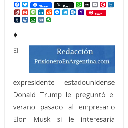
Facebook
Twitter
WhatsApp
AOL
Email
Pinterest
Box.ne
Share
Post
Mail
Diary.Ru
Gmail
Message
LinkedIn
Reddit
Messenger
Telegram
Outlook.com
Yahoo
Save
Mail
Tumblr
Mail.Ru
Douban
VK
♦
El
expresidente estadounidense
Donald Trump le preguntó el
verano pasado al empresario
Elon Musk si le interesaría