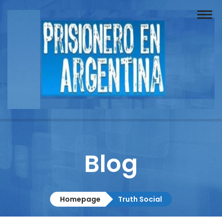
Buscador
Documentos
Prisionero
Opinión
Actuación
Prensa
Blog
Reportajes
Columnistas
Homepage
Truth Social
Contacto