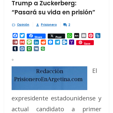
Trump a Zuckerberg:
“Pasará su vida en prisión”
Opinión
Prisionero
2



Facebook
Twitter
WhatsApp
AOL
Email
Pinterest
Box.ne
Share
Post
Mail
Diary.Ru
Gmail
Message
LinkedIn
Reddit
Messenger
Telegram
Outlook.com
Yahoo
Save
Mail
Tumblr
Mail.Ru
Douban
VK
○
El
expresidente estadounidense y
actual candidato a primer