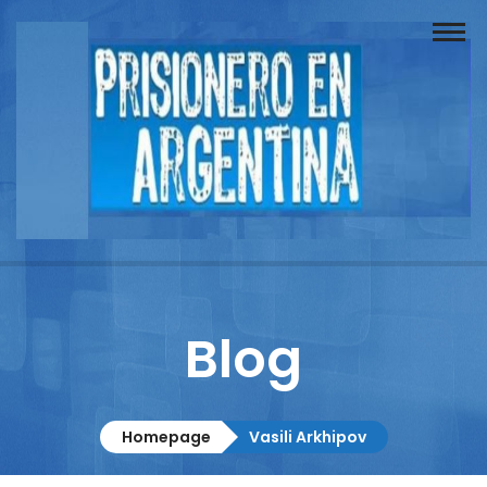
Buscador
Documentos
Prisionero
Opinión
Actuación
Prensa
Blog
Reportajes
Columnistas
Homepage
Vasili Arkhipov
Contacto