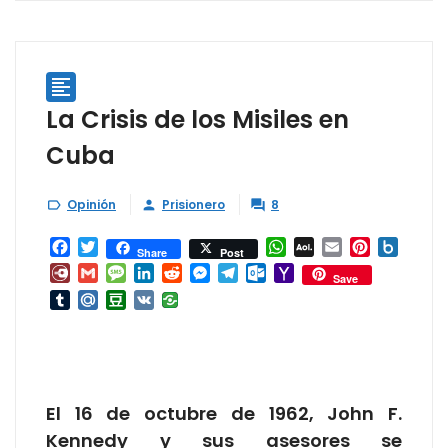

La Crisis de los Misiles en
Cuba
Opinión
Prisionero
8



Facebook
Twitter
WhatsApp
AOL
Email
Pinterest
Box.ne
Share
Post
Mail
Diary.Ru
Gmail
Message
LinkedIn
Reddit
Messenger
Telegram
Outlook.com
Yahoo
Save
Mail
Tumblr
Mail.Ru
Douban
VK
El 16 de octubre de 1962, John F.
Kennedy y sus asesores se