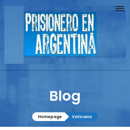
Buscador
Documentos
Prisionero
Opinión
Actuación
Prensa
Blog
Reportajes
Columnistas
Homepage
Vaticano
Contacto