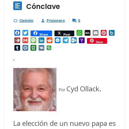
Cónclave

Opinión
Prisionero
5



Facebook
Twitter
WhatsApp
AOL
Email
Pinterest
Box.ne
Share
Post
Mail
Diary.Ru
Gmail
Message
LinkedIn
Reddit
Messenger
Telegram
Outlook.com
Yahoo
Save
Mail
Tumblr
Mail.Ru
Douban
VK
•
Cyd Ollack.
Por
La elección de un nuevo papa es