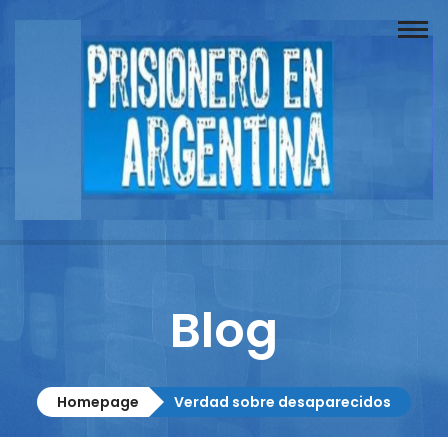
Buscador
Documentos
Prisionero
Opinión
Actuación
Prensa
Blog
Reportajes
Columnistas
Homepage
Verdad sobre desaparecidos
Contacto