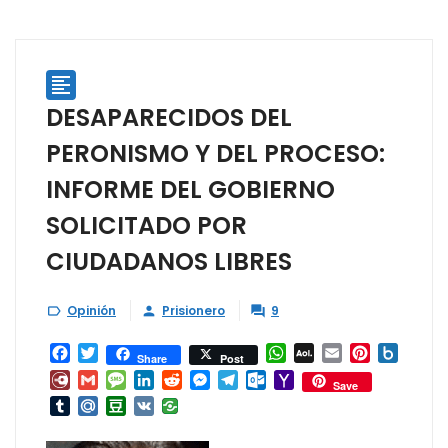

DESAPARECIDOS DEL
PERONISMO Y DEL PROCESO:
INFORME DEL GOBIERNO
SOLICITADO POR
CIUDADANOS LIBRES
Opinión
Prisionero
9



Facebook
Twitter
WhatsApp
AOL
Email
Pinterest
Box.ne
Share
Post
Mail
Diary.Ru
Gmail
Message
LinkedIn
Reddit
Messenger
Telegram
Outlook.com
Yahoo
Save
Mail
Tumblr
Mail.Ru
Douban
VK