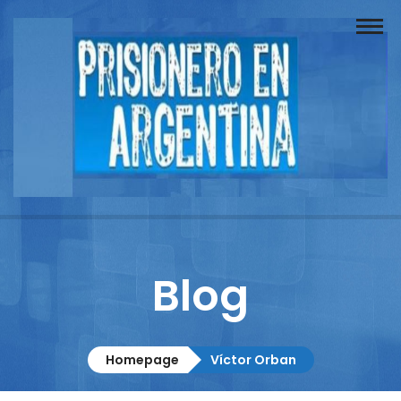
Buscador
Documentos
Prisionero
Opinión
Actuación
Prensa
Blog
Reportajes
Columnistas
Homepage
Víctor Orban
Contacto