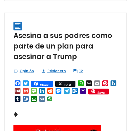

Asesina a sus padres como
parte de un plan para
asesinar a Trump
Opinión
Prisionero
12



Facebook
Twitter
WhatsApp
AOL
Email
Pinterest
Box.ne
Share
Post
Mail
Diary.Ru
Gmail
Message
LinkedIn
Reddit
Messenger
Telegram
Outlook.com
Yahoo
Save
Mail
Tumblr
Mail.Ru
Douban
VK
♦