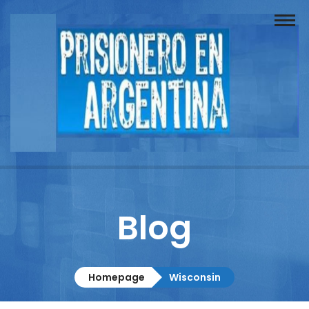
Buscador
Documentos
Prisionero
Opinión
Actuación
Prensa
Blog
Reportajes
Columnistas
Homepage
Wisconsin
Contacto