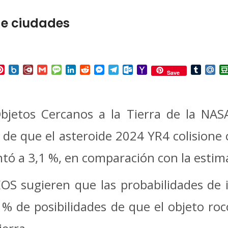
de ciudades
p
ail
Pinterest
Box.net
Diary.Ru
Gmail
Message
LinkedIn
Reddit
Messenger
Telegram
Outlook.com
Yahoo
Tumbl
Mai
Save
Mail
bjetos Cercanos a la Tierra de la NAS
go de que el asteroide 2024 YR4 colisione
ó a 3,1 %, en comparación con la estima
EOS sugieren que las probabilidades de 
 de posibilidades de que el objeto roco