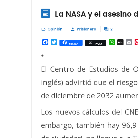
La NASA y el asesino 

Opinión
Prisionero
2



Facebook
Twitter
WhatsAp
AOL
Em
Share
Post
Mail
♣
El Centro de Estudios de O
inglés) advirtió que el ries
de diciembre de 2032 aument
Los nuevos cálculos del CN
embargo, también hay 96,9 %