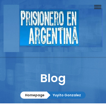
Buscador
Documentos
Prisionero
Opinión
Actuación
Prensa
Blog
Reportajes
Columnistas
Homepage
Yuyito Gonzalez
Contacto