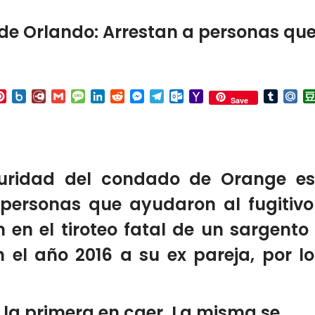
s de Orlando: Arrestan a personas qu
p
ail
Pinterest
Box.net
Diary.Ru
Gmail
Message
LinkedIn
Reddit
Messenger
Telegram
Outlook.com
Yahoo
Tumbl
Mai
Save
Mail
guridad del condado de Orange es
personas que ayudaron al fugitiv
 en el tiroteo fatal de un sargento
 el año 2016 a su ex pareja, por l
la primera en caer. La misma se