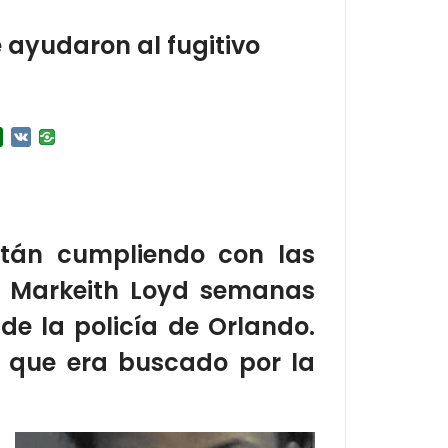
e ayudaron al fugitivo
r
l.Ru
Douban
VK
tán cumpliendo con las
o Markeith Loyd semanas
 de la policía de Orlando.
o que era buscado por la