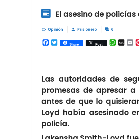
El asesino de policía

Opinión
Prisionero
6



Facebook
Twitter
WhatsAp
AOL
Em
Share
Post
Mail
Las autoridades de se
promesas de apresar a 
antes de que lo quisieran
Loyd había asesinado en
policía.
Lakensha Smith-Loyd fue 