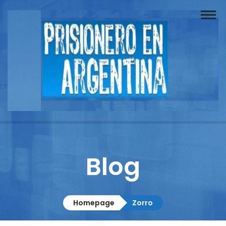
Buscador
Documentos
Prisionero
Opinión
Actuación
Prensa
Blog
Reportajes
Columnistas
Homepage
Zorro
Contacto