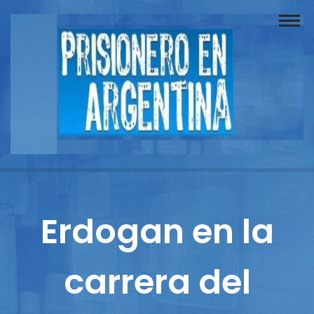
Buscador
Documentos
Prisionero
Opinión
Actuación
Prensa
Erdogan en la
Reportajes
carrera del
Columnistas
Contacto