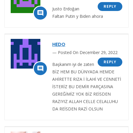
REPLY
Justo Erdoğan

Faltan Putin y Biden ahora
HEDO
Posted On December 29, 2022
REPLY
Başkanım iyi de zaten

BİZ HEM BU DÜNYADA HEMDE
AHİRETTE RIZA İ İLAHİ VE CENNETİ
İSTERİZ BU DEMİR PARÇASINA
GEREĞİMİZ YOK BİZ REİSDEN
RAZIYIZ ALLAH CELLE CELALUHU
DA REİSDEN RAZİ OLSUN