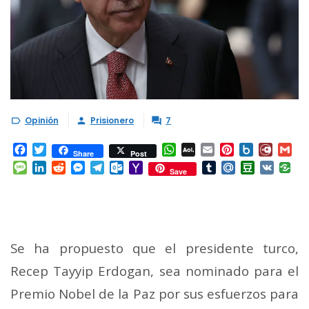
Opinión
Prisionero
7



Facebook
Twitter
WhatsApp
AOL
Email
Pinterest
Box.net
Diary.
Gm
Share
Post
Mail
Message
LinkedIn
Reddit
Messenger
Telegram
Outlook.com
Yahoo
Tumblr
Mail.Ru
Douban
VK
Save
Mail
Se ha propuesto que el presidente turco,
Recep Tayyip Erdogan, sea nominado para el
Premio Nobel de la Paz por sus esfuerzos para