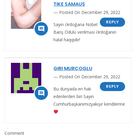
TIKE SAMAUS
Posted On December 29, 2022
REPLY
Sayın Ərdoğana Nobel

Barış Ödülü verilməsi Ərdoğanın
halal haqqıdır!
GIRI MURCOGLU
Posted On December 29, 2022
REPLY
Bu dünyada en hak

edenlerden biri Sayın
Cumhurbaşkanımızyakışır kendilerine
Comment