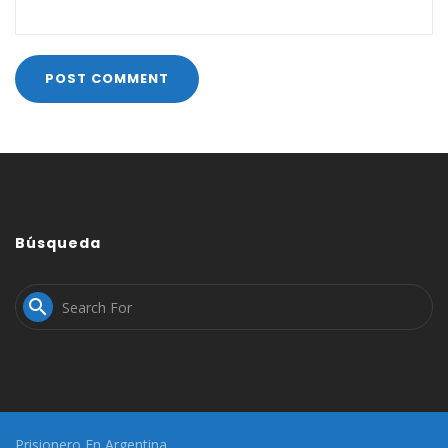
Búsqueda

Prisionero En Argentina