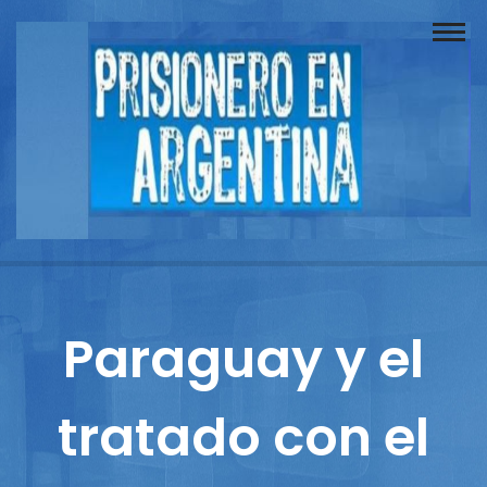
Buscador
Documentos
Prisionero
Opinión
Actuación
Prensa
Paraguay y el
Reportajes
tratado con el
Columnistas
Contacto