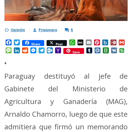
Opinión
Prisionero
5



Facebook
Twitter
WhatsApp
AOL
Email
Pinterest
Box.net
Diary.
Gm
Share
Post
Mail
Message
LinkedIn
Reddit
Messenger
Telegram
Outlook.com
Yahoo
Tumblr
Mail.Ru
Douban
VK
Save
Mail
♦
Paraguay destituyó al jefe de
Gabinete del Ministerio de
Agricultura y Ganadería (MAG),
Arnaldo Chamorro, luego de que este
admitiera que firmó un memorando