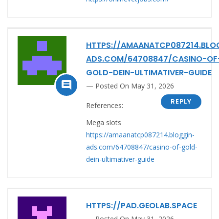
HTTPS://AMAANATCP087214.BLO
ADS.COM/64708847/CASINO-OF
GOLD-DEIN-ULTIMATIVER-GUIDE

Posted On May 31, 2026
REPLY
References:
Mega slots
https://amaanatcp087214.bloggin-
ads.com/64708847/casino-of-gold-
dein-ultimativer-guide
HTTPS://PAD.GEOLAB.SPACE
Posted On May 31, 2026