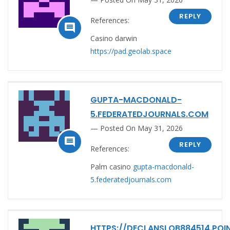
REPLY
References:

Casino darwin
https://pad.geolab.space
GUPTA-MACDONALD-
5.FEDERATEDJOURNALS.COM
Posted On May 31, 2026

REPLY
References:
Palm casino
gupta-macdonald-
5.federatedjournals.com
HTTPS://DECLANSLQB884514.POI