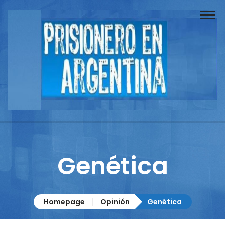
Buscador
Documentos
Prisionero
Opinión
Actuación
Prensa
Genética
Reportajes
Columnistas
Homepage
Opinión
Genética
Contacto