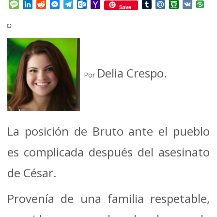
Mail
Message
LinkedIn
Reddit
Messenger
Telegram
Outlook.com
Yahoo
Tumblr
Mail.Ru
Douban
VK
Save
Mail
◘
Delia Crespo.
Por
La posición de Bruto ante el pueblo
es complicada después del asesinato
de César.
Provenía de una familia respetable,