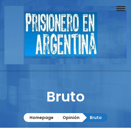
Buscador
Documentos
Prisionero
Opinión
Actuación
Prensa
Bruto
Reportajes
Columnistas
Homepage
Opinión
Bruto
Contacto