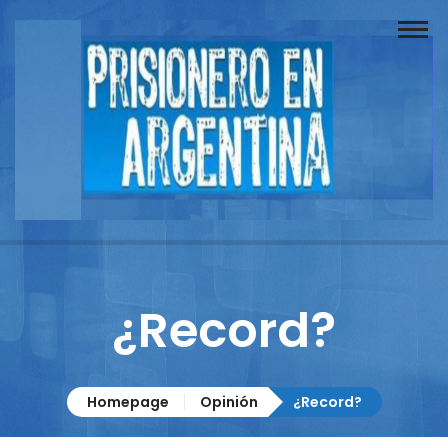
Buscador
Documentos
Prisionero
Opinión
Actuación
Prensa
¿Record?
Reportajes
Columnistas
Homepage
Opinión
¿Record?
Contacto