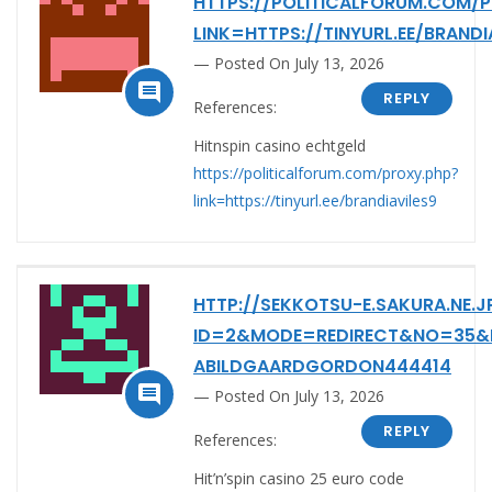
HTTPS://POLITICALFORUM.COM/P
LINK=HTTPS://TINYURL.EE/BRANDI
Posted On July 13, 2026

REPLY
References:
Hitnspin casino echtgeld
https://politicalforum.com/proxy.php?
link=https://tinyurl.ee/brandiaviles9
HTTP://SEKKOTSU-E.SAKURA.NE.
ID=2&MODE=REDIRECT&NO=35&RE
ABILDGAARDGORDON444414

Posted On July 13, 2026
REPLY
References:
Hit’n’spin casino 25 euro code