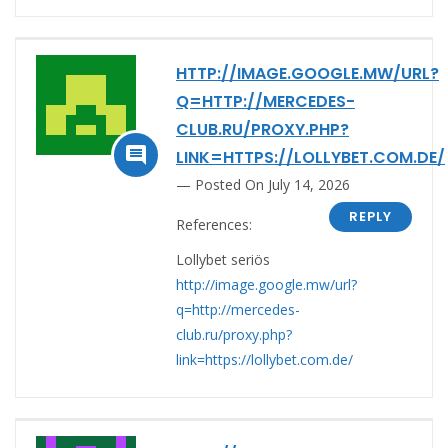
HTTP://IMAGE.GOOGLE.MW/URL?
Q=HTTP://MERCEDES-
CLUB.RU/PROXY.PHP?

LINK=HTTPS://LOLLYBET.COM.DE/
Posted On July 14, 2026
REPLY
References:
Lollybet seriös
http://image.google.mw/url?
q=http://mercedes-
club.ru/proxy.php?
link=https://lollybet.com.de/