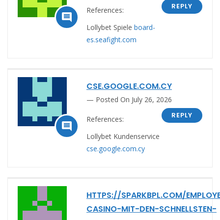
REPLY
References:

Lollybet Spiele
board-
es.seafight.com
CSE.GOOGLE.COM.CY
Posted On July 26, 2026
REPLY
References:

Lollybet Kundenservice
cse.google.com.cy
HTTPS://SPARKBPL.COM/EMPLOYE
CASINO-MIT-DEN-SCHNELLSTEN-