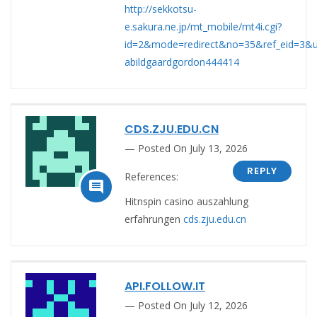
http://sekkotsu-
e.sakura.ne.jp/mt_mobile/mt4i.cgi?
id=2&mode=redirect&no=35&ref_eid=3&url=
abildgaardgordon444414
CDS.ZJU.EDU.CN
Posted On July 13, 2026
REPLY
References:

Hitnspin casino auszahlung
erfahrungen
cds.zju.edu.cn
API.FOLLOW.IT
Posted On July 12, 2026