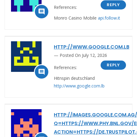
REPLY
References:

Monro Casino Mobile
api.follow.it
HTTP://WWW.GOOGLE.COM.LB
Posted On July 12, 2026
REPLY
References:

Hitnspin deutschland
http://www.google.com.lb
HTTP://IMAGES.GOOGLE.COM.AG
Q=HTTPS://WWW.PHY.BNL.GOV/ED
ACTION=HTTPS://DE.TRUSTPILOT