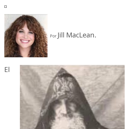
◘
Jill MacLean.
Por
El