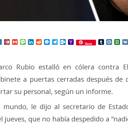
nterest
Box.net
Diary.Ru
Gmail
Message
LinkedIn
Reddit
Messenger
Telegram
Outlook.com
Yahoo
Tumblr
Mail.Ru
Do
Save
Mail
rco Rubio estalló en cólera contra
binete a puertas cerradas después de 
ortar su personal, según un informe.
 mundo, le dijo al secretario de Estad
 jueves, que no había despedido a “nad