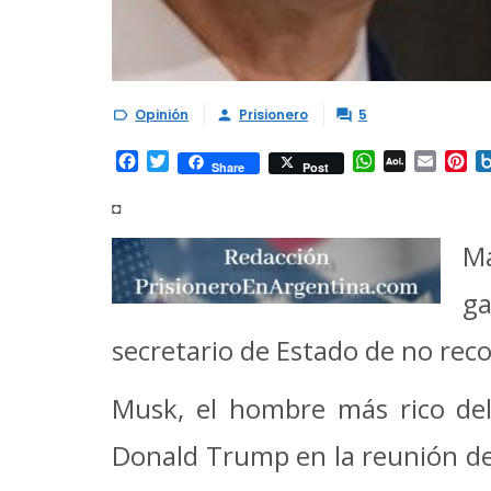
Opinión
Prisionero
5



Facebook
Twitter
WhatsApp
AOL
Email
Pi
Share
Post
Mail
◘
Ma
ga
secretario de Estado de no rec
Musk, el hombre más rico del
Donald Trump en la reunión del