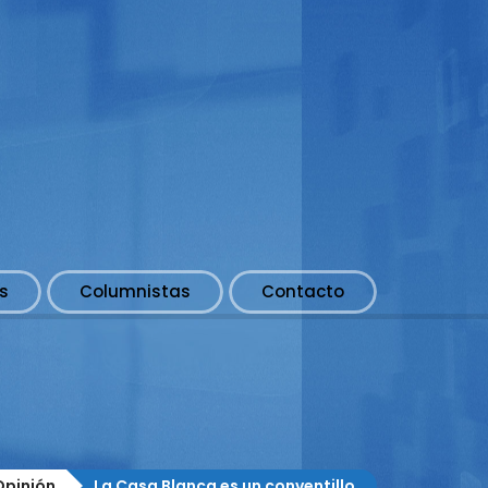
s
Columnistas
Contacto
o
Opinión
La Casa Blanca es un conventillo