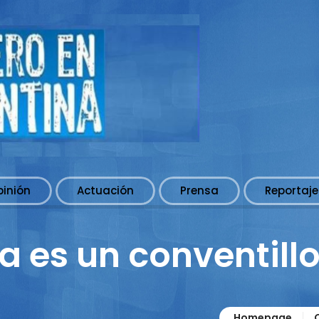
pinión
Actuación
Prensa
Reportaje
a es un conventill
Homepage