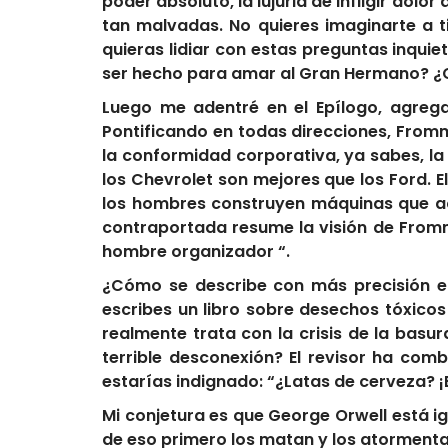
poder absoluto, la lujuria de infligir do
tan malvadas. No quieres imaginarte a t
quieras lidiar con estas preguntas inqui
ser hecho para amar al Gran Hermano? ¿C
Luego me adentré en el Epílogo, agreg
Pontificando en todas direcciones, Fromm
la conformidad corporativa, ya sabes, l
los Chevrolet son mejores que los Ford. E
los hombres construyen máquinas que a
contraportada resume la visión de Fromm
hombre organizador “.
¿Cómo se describe con más precisión e
escribes un libro sobre desechos tóxicos
realmente trata con la crisis de la basu
terrible desconexión? El revisor ha comb
estarías indignado: “¿Latas de cerveza? 
Mi conjetura es que George Orwell está 
de eso primero los matan y los atormenta