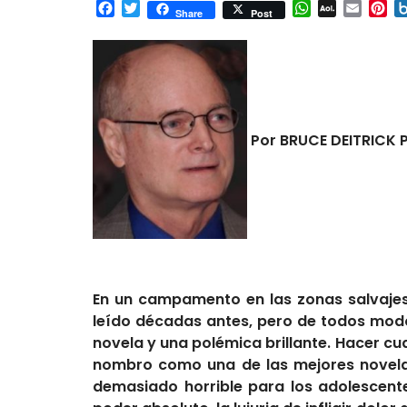
Facebook
Twitter
WhatsApp
AOL
Email
Pi
Share
Post
Mail
Por BRUCE DEITRICK P
En un campamento en las zonas salvajes d
leído décadas antes, pero de todos modos
novela y una polémica brillante. Hacer cual
nombro como una de las mejores novelas
demasiado horrible para los adolescente