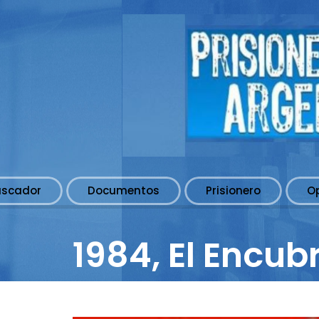
uscador
Documentos
Prisionero
O
1984, El Encub