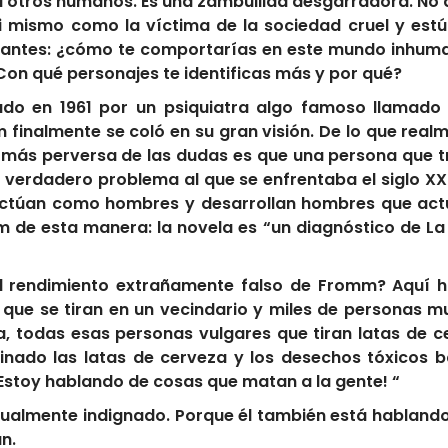
lor a otros humanos. Es una zambullida desgarradora. No
i mismo como la víctima de la sociedad cruel y est
etantes: ¿cómo te comportarías en este mundo inhuma
on qué personajes te identificas más y por qué?
ado en 1961 por un psiquiatra algo famoso llama
 finalmente se coló en su gran visión. De lo que real
a más perversa de las dudas es que una persona que 
l verdadero problema al que se enfrentaba el siglo XX e
ctúan como hombres y desarrollan hombres que act
 de esta manera: la novela es “un diagnóstico de La
l rendimiento extrañamente falso de Fromm? Aquí 
 que se tiran en un vecindario y miles de personas mue
ra, todas esas personas vulgares que tiran latas de
inado las latas de cerveza y los desechos tóxicos ba
¡Estoy hablando de cosas que matan a la gente! “
igualmente indignado. Porque él también está habland
n.