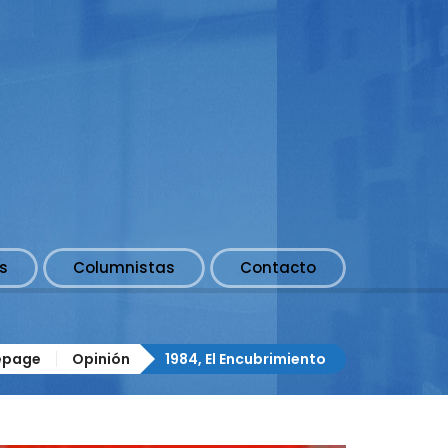
s
Columnistas
Contacto
page
Opinión
1984, El Encubrimiento