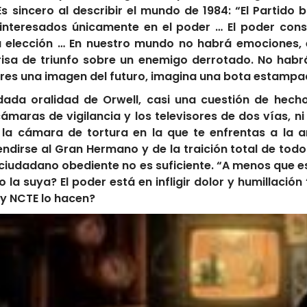
Es sincero al describir el mundo de 1984: “El Partido
interesados ​​únicamente en el poder … El poder co
 elección … En nuestro mundo no habrá emociones, exc
risa de triunfo sobre un enemigo derrotado. No habrá 
uieres una imagen del futuro, imagina una bota estamp
adada oralidad de Orwell, casi una cuestión de hecho
cámaras de vigilancia y los televisores de dos vías, ni
1: la cámara de tortura en la que te enfrentas a la
irse al Gran Hermano y de la traición total de todo
un ciudadano obediente no es suficiente. “A menos que 
la suya? El poder está en infligir dolor y humillación
 y NCTE lo hacen?