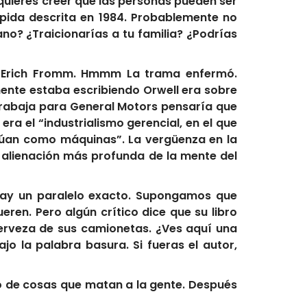
 quieres creer que las personas pueden ser
úpida descrita en 1984. Probablemente no
no? ¿Traicionarías a tu familia? ¿Podrías
do Erich Fromm. Hmmm La trama enfermó.
mente estaba escribiendo Orwell era sobre
trabaja para General Motors pensaría que
ra el “industrialismo gerencial, en el que
úan como máquinas”. La vergüenza en la
 alienación más profunda de la mente del
hay un paralelo exacto. Supongamos que
ren. Pero algún crítico dice que su libro
 cerveza de sus camionetas. ¿Ves aquí una
jo la palabra basura. Si fueras el autor,
o de cosas que matan a la gente. Después