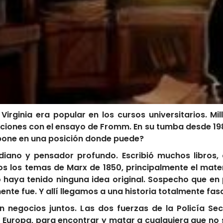
 Virginia era popular en los cursos universitarios. Mi
iones con el ensayo de Fromm. En su tumba desde 198
pone en una posición donde puede?
udiano y pensador profundo. Escribió muchos libros
 los temas de Marx de 1850, principalmente el materia
o haya tenido ninguna idea original. Sospecho que en
te fue. Y allí llegamos a una historia totalmente fas
n en negocios juntos. Las dos fuerzas de la Policía
Europa, para encontrar y matar a cualquiera que no sir