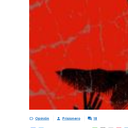
Opinión
Prisionero
18


