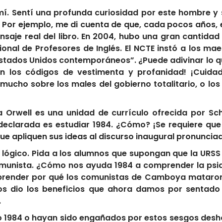
í. Sentí una profunda curiosidad por este hombre y s
 Por ejemplo, me di cuenta de que, cada pocos años, e
ensaje real del libro. En 2004, hubo una gran cantid
onal de Profesores de Inglés. El NCTE instó a los mae
 Estados Unidos contemporáneos”. ¿Puede adivinar lo 
n los códigos de vestimenta y profanidad! ¡Cuidad
 mucho sobre los males del gobierno totalitario, o los
 Orwell es una unidad de currículo ofrecida por Sch
eclarada es estudiar 1984. ¿Cómo? ¡Se requiere que 
y que apliquen sus ideas al discurso inaugural pronuncia
lógico. Pida a los alumnos que supongan que la URSS
omunista. ¿Cómo nos ayuda 1984 a comprender la psiqu
render por qué los comunistas de Camboya mataron a
 nos dio los beneficios que ahora damos por sentad
.
o 1984 o hayan sido engañados por estos sesgos desh