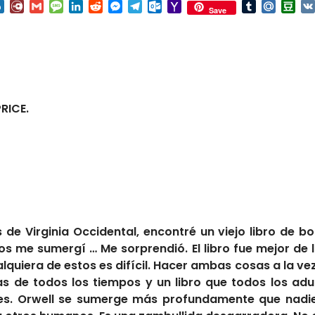
nterest
Box.net
Diary.Ru
Gmail
Message
LinkedIn
Reddit
Messenger
Telegram
Outlook.com
Yahoo
Tumblr
Mail.Ru
Do
Save
Mail
RICE.
e Virginia Occidental, encontré un viejo libro de bol
 me sumergí … Me sorprendió. El libro fue mejor de 
quiera de estos es difícil. Hacer ambas cosas a la vez, 
 de todos los tiempos y un libro que todos los adul
s. Orwell se sumerge más profundamente que nadie e