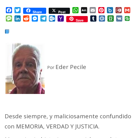
Facebook
Twitter
WhatsApp
AOL
Email
Pinterest
Box.net
Diary.
Gm
Share
Post
Mail
Message
LinkedIn
Reddit
Messenger
Telegram
Outlook.com
Yahoo
Tumblr
Mail.Ru
Douban
VK
Save
Mail
Eder Pecile
Por
Desde siempre, y maliciosamente confundido
con MEMORIA, VERDAD Y JUSTICIA.