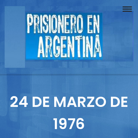
Buscador
Documentos
Prisionero
Opinión
Actuación
Prensa
24 DE MARZO DE
Reportajes
1976
Columnistas
Contacto