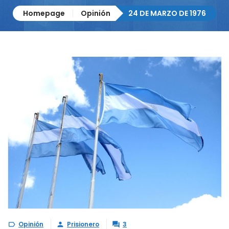
Homepage
Opinión
24 DE MARZO DE 1976
Opinión
Prisionero
3


