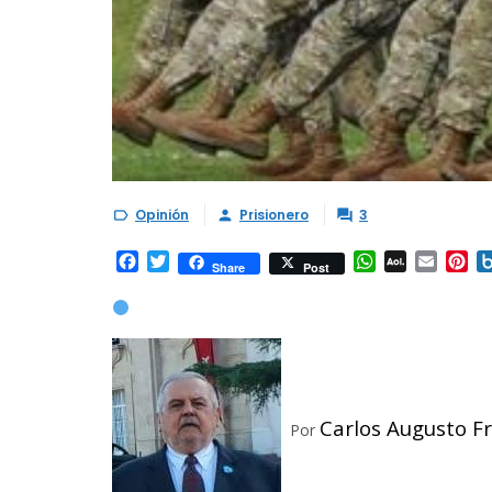
Opinión
Prisionero
3



Facebook
Twitter
WhatsApp
AOL
Email
Pi
Share
Post
Mail
Carlos Augusto F
Por