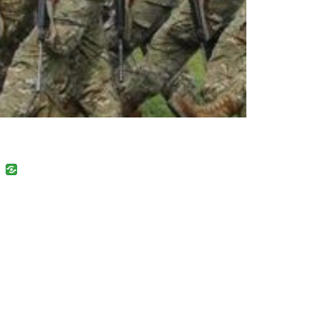
uban
VK