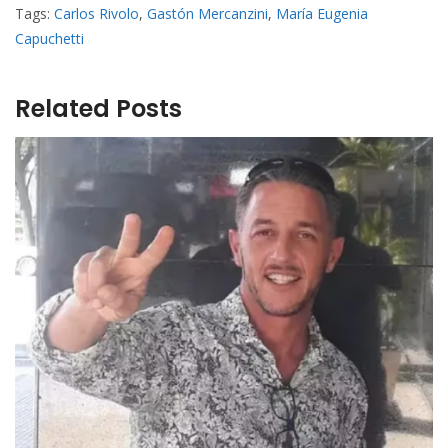
Tags:
Carlos Rivolo
,
Gastón Mercanzini
,
María Eugenia
Capuchetti
Related Posts