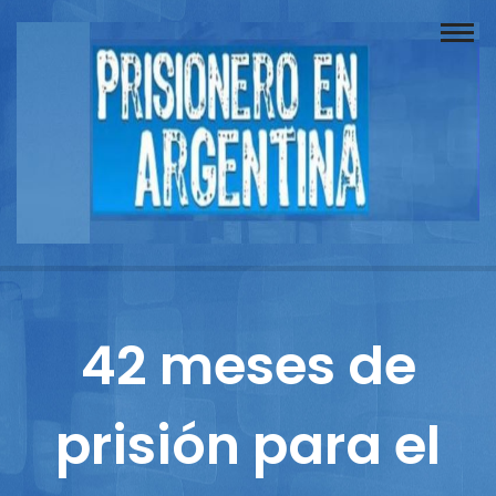
Buscador
Documentos
Prisionero
Opinión
Actuación
Prensa
42 meses de
Reportajes
prisión para el
Columnistas
Contacto