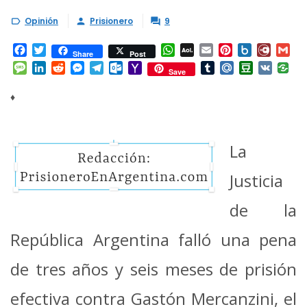
Opinión
Prisionero
9



Facebook
Twitter
WhatsApp
AOL
Email
Pinterest
Box.net
Diary.
Gm
Share
Post
Mail
Message
LinkedIn
Reddit
Messenger
Telegram
Outlook.com
Yahoo
Tumblr
Mail.Ru
Douban
VK
Save
Mail
♦
La
Justicia
de la
República Argentina falló una pena
de tres años y seis meses de prisión
efectiva contra Gastón Mercanzini, el