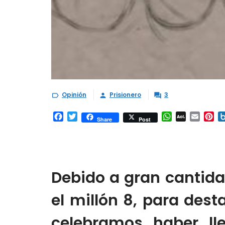
Opinión
Prisionero
3



Facebook
Twitter
WhatsApp
AOL
Email
Pi
Share
Post
Mail
Debido a gran cantida
el millón 8, para des
celebramos haber ll