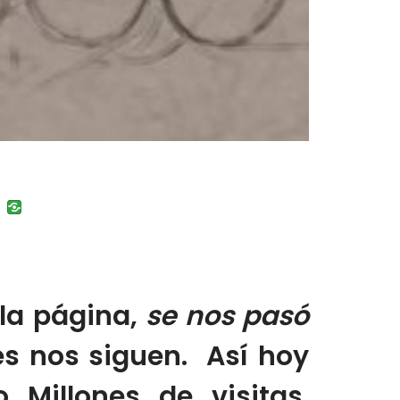
uban
VK
 la página,
se nos pasó
es nos siguen. Así hoy
Millones de visitas.