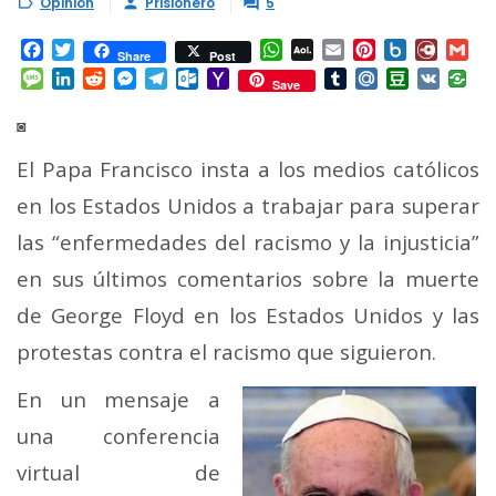
Opinión
Prisionero
5



Facebook
Twitter
WhatsApp
AOL
Email
Pinterest
Box.net
Diary.
Gm
Share
Post
Mail
Message
LinkedIn
Reddit
Messenger
Telegram
Outlook.com
Yahoo
Tumblr
Mail.Ru
Douban
VK
Save
Mail
◙
El Papa Francisco insta a los medios católicos
en los Estados Unidos a trabajar para superar
las “enfermedades del racismo y la injusticia”
en sus últimos comentarios sobre la muerte
de George Floyd en los Estados Unidos y las
protestas contra el racismo que siguieron.
En un mensaje a
una conferencia
virtual de