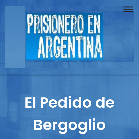
Buscador
Documentos
Prisionero
Opinión
Actuación
Prensa
El Pedido de
Reportajes
Bergoglio
Columnistas
Contacto