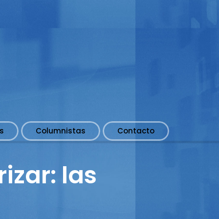
s
Columnistas
Contacto
izar: las