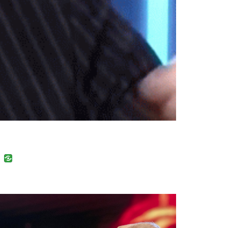
uban
VK