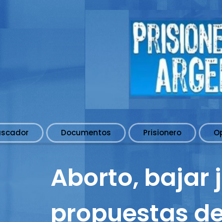
uscador
Documentos
Prisionero
O
Aborto, bajar 
propuestas de 