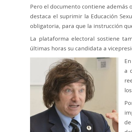
Pero el documento contiene además ot
destaca el suprimir la Educación Sexu
obligatoria, para que la instrucción q
La plataforma electoral sostiene ta
últimas horas su candidata a vicepresid
En
a 
re
los
Po
im
de
de