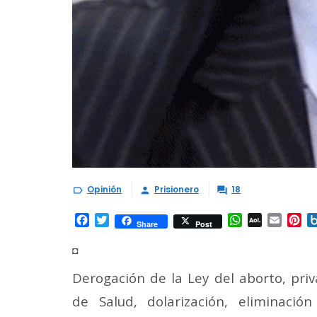
Opinión
Prisionero
18



Facebook
Twitter
WhatsApp
AOL
Email
Pi
Share
Post
Mail
◘
Derogación de la Ley del aborto, priv
de Salud, dolarización, eliminació