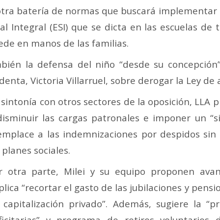
ra batería de normas que buscará implementar si 
al Integral (ESI) que se dicta en las escuelas de 
uede en manos de las familias.
mbién la defensa del niño “desde su concepción”
enta, Victoria Villarruel, sobre derogar la Ley de 
 sintonía con otros sectores de la oposición, LLA
disminuir las cargas patronales e imponer un 
emplace a las indemnizaciones por despidos sin 
 planes sociales.
r otra parte, Milei y su equipo proponen ava
plica “recortar el gasto de las jubilaciones y pens
 capitalización privado”. Además, sugiere la “p
ficitarias” y programa de retiros voluntarios