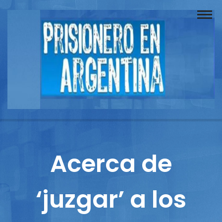
Buscador
Documentos
Prisionero
Opinión
Actuación
Prensa
Acerca de
Reportajes
‘juzgar’ a los
Columnistas
Contacto