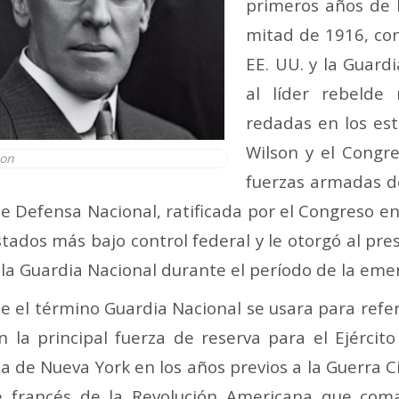
primeros años de 
mitad de 1916, con 
EE. UU. y la Guard
al líder rebelde
redadas en los es
Wilson y el Congre
son
fuerzas armadas d
 de Defensa Nacional, ratificada por el Congreso e
 estados más bajo control federal y le otorgó al pr
 la Guardia Nacional durante el período de la eme
 el término Guardia Nacional se usara para referi
 la principal fuerza de reserva para el Ejércit
ia de Nueva York en los años previos a la Guerra C
oe francés de la Revolución Americana que com