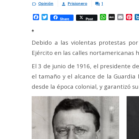
Opinión
Prisionero
1



Facebook
Twitter
WhatsApp
AOL
Email
Pi
Share
Post
Mail
♠
Debido a las violentas protestas por
Ejército en las calles nortamericanas 
El 3 de junio de 1916, el presidente 
el tamaño y el alcance de la Guardia 
desde la época colonial, y garantizó s