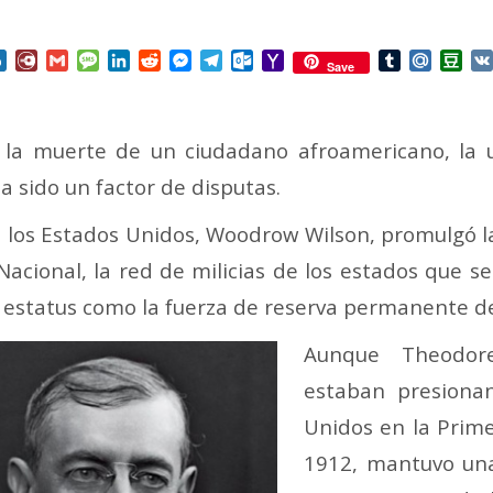
nterest
Box.net
Diary.Ru
Gmail
Message
LinkedIn
Reddit
Messenger
Telegram
Outlook.com
Yahoo
Tumblr
Mail.Ru
Do
Save
Mail
 la muerte de un ciudadano afroamericano, la u
ha sido un factor de disputas.
de los Estados Unidos, Woodrow Wilson, promulgó 
Nacional, la red de milicias de los estados que
u estatus como la fuerza de reserva permanente de
Aunque Theodore
estaban presiona
Unidos en la Prime
1912, mantuvo una