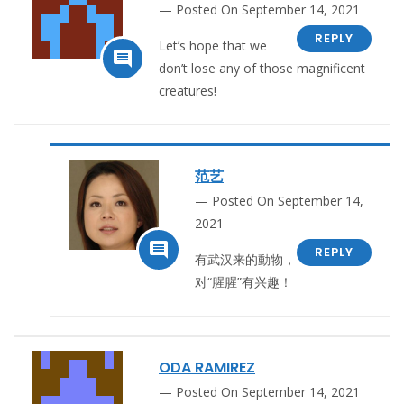
Posted On September 14, 2021
REPLY
Let’s hope that we

don’t lose any of those magnificent
creatures!
范艺
Posted On September 14,
2021

REPLY
有武汉来的動物，
对“腥腥”有兴趣！
ODA RAMIREZ
Posted On September 14, 2021