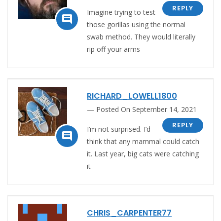
REPLY
Imagine trying to test

those gorillas using the normal
swab method. They would literally
rip off your arms
RICHARD_LOWELL1800
Posted On September 14, 2021
REPLY
I’m not surprised. I’d

think that any mammal could catch
it. Last year, big cats were catching
it
CHRIS_CARPENTER77