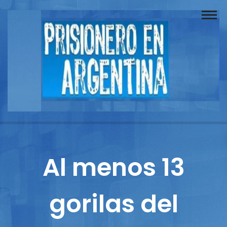
Buscador
Documentos
Prisionero
Opinión
Actuación
Prensa
Al menos 13
Reportajes
gorilas del
Columnistas
Contacto