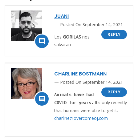
JUANI
Posted On September 14, 2021
REPLY
Los
GORILAS
nos

salvaran
CHARLINE BOSTMANN
Posted On September 14, 2021
REPLY
Animals have had

It’s only recently
COVID for years.
that humans were able to get it.
charline@overcomeoj.com