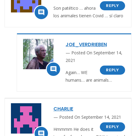
REPLY
Son patético … ahora

los animales tienen Covid … sí claro
JOE_VERDRIEBEN
Posted On September 14,
2021

REPLY
Again… WE
humans… are animals…
CHARLIE
Posted On September 14, 2021
REPLY
Hmmmm He does it
