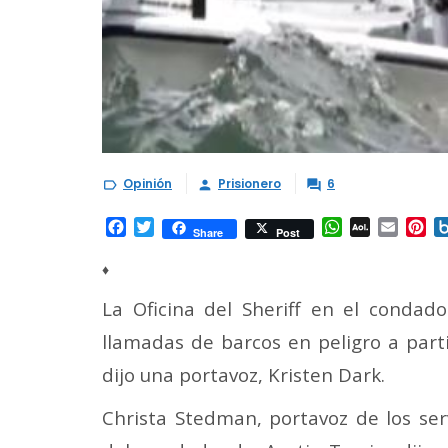
Opinión
Prisionero
6



Facebook
Twitter
WhatsApp
AOL
Email
Pi
Share
Post
Mail
♦
La Oficina del Sheriff en el condado
llamadas de barcos en peligro a parti
dijo una portavoz, Kristen Dark.
Christa Stedman, portavoz de los se