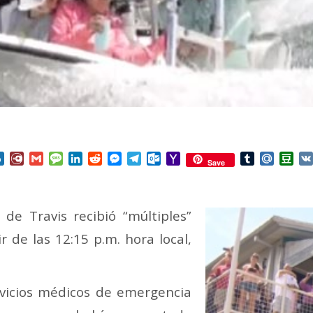
nterest
Box.net
Diary.Ru
Gmail
Message
LinkedIn
Reddit
Messenger
Telegram
Outlook.com
Yahoo
Tumblr
Mail.Ru
Do
Save
Mail
 de Travis recibió “múltiples”
r de las 12:15 p.m. hora local,
rvicios médicos de emergencia