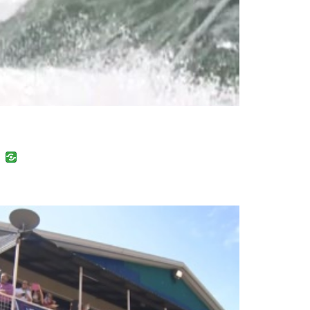
uban
VK