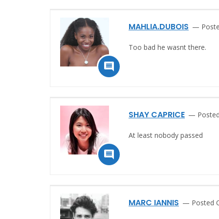
MAHLIA.DUBOIS
Post
Too bad he wasnt there.

SHAY CAPRICE
Posted
At least nobody passed

MARC IANNIS
Posted 