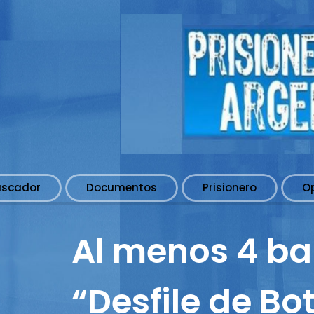
uscador
Documentos
Prisionero
O
Al menos 4 ba
“Desfile de B