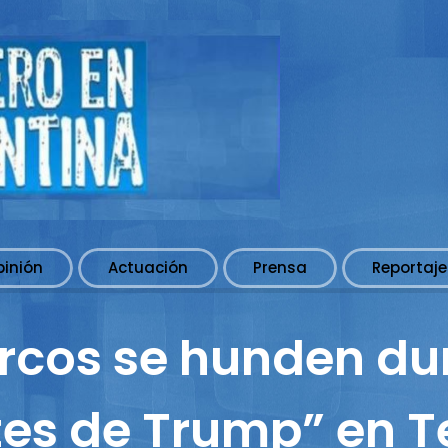
pinión
Actuación
Prensa
Reportaje
rcos se hunden dur
otes de Trump” en 