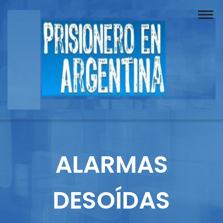
Buscador
Documentos
Prisionero
Opinión
Actuación
Prensa
ALARMAS
Reportajes
DESOÍDAS
Columnistas
Contacto