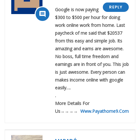
REPLY
Google is now paying

$300 to $500 per hour for doing
work online work from home. Last
paycheck of me said that $20537
from this easy and simple job. Its
amazing and earns are awesome.
No boss, full time freedom and
earnings are in front of you. This job
is just awesome. Every person can
makes income online with google
easily….
.
M­­­­­­o­­­­­­r­­­­­­e­ D­­­­­­e­­­­­­t­­­­­­a­­­­­­i­­­­­­l­­­­­­s For
Us→→→→
Www
.
Payathome9.Com