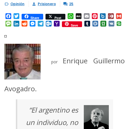
Opinión
Prisionero
25



Facebook
Twitter
WhatsApp
AOL
Email
Pinterest
Box.net
Diary.
Gm
Share
Post
Mail
Message
LinkedIn
Reddit
Messenger
Telegram
Outlook.com
Yahoo
Tumblr
Mail.Ru
Douban
VK
Save
Mail
◘
Enrique Guillermo
por
Avogadro.
“El argentino es
un individuo, no