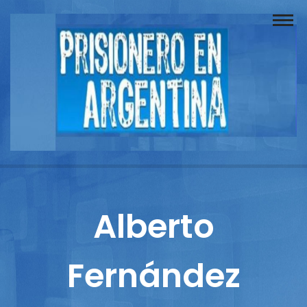
Buscador
Documentos
Prisionero
Opinión
Actuación
Prensa
Alberto
Reportajes
Fernández
Columnistas
Contacto