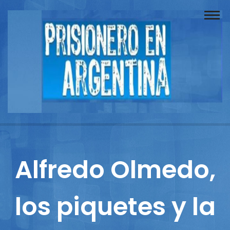
Buscador
Documentos
Prisionero
Opinión
Actuación
Prensa
Alfredo Olmedo,
Reportajes
los piquetes y la
Columnistas
Contacto