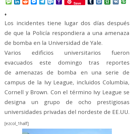
Message
LinkedIn
Reddit
Messenger
Telegram
Outlook.com
Yahoo
Tumblr
Mail.Ru
Douban
VK
Save
Mail
♦
Los incidentes tiene lugar dos días después
de que la Policía respondiera a una amenaza
de bomba en la Universidad de Yale.
Varios edificios universitarios fueron
evacuados este domingo tras reportes
de amenazas de bomba en una serie de
campus de la Ivy League, incluidos Columbia,
Cornell y Brown. Con el término Ivy League se
designa un grupo de ocho prestigiosas
universidades privadas del nordeste de EE.UU.
[ezcol_1half]