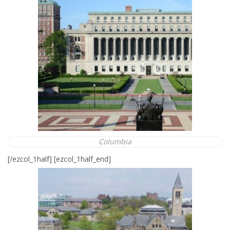
Columbia
[/ezcol_1half] [ezcol_1half_end]