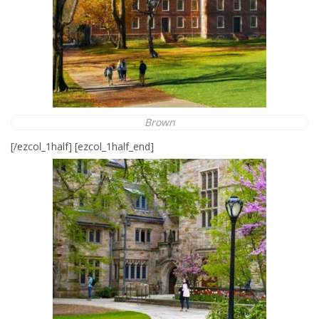
Brown
[/ezcol_1half] [ezcol_1half_end]