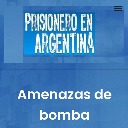
Buscador
Documentos
Prisionero
Opinión
Actuación
Prensa
Amenazas de
Reportajes
bomba
Columnistas
Contacto