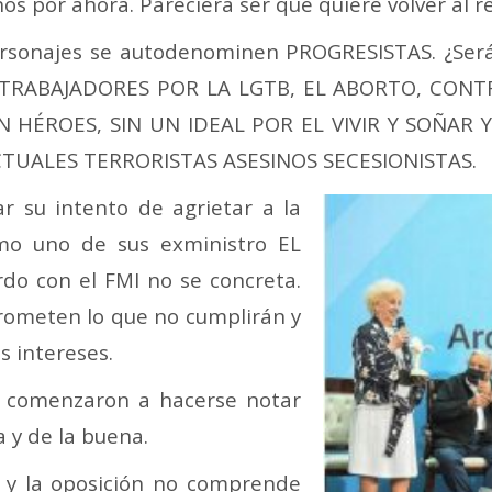
os por ahora. Pareciera ser que quiere volver al re
ersonajes se autodenominen PROGRESISTAS. ¿Será 
 TRABAJADORES POR LA LGTB, EL ABORTO, CONTR
, SIN HÉROES, SIN UN IDEAL POR EL VIVIR Y SOÑ
TUALES TERRORISTAS ASESINOS SECESIONISTAS.
ar su intento de agrietar a la
omo uno de sus exministro EL
rdo con el FMI no se concreta.
rometen lo que no cumplirán y
s intereses.
 comenzaron a hacerse notar
a y de la buena.
y la oposición no comprende