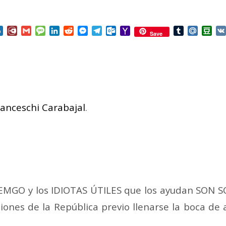
nterest
Box.net
Diary.Ru
Gmail
Message
LinkedIn
Reddit
Messenger
Telegram
Outlook.com
Yahoo
Tumblr
Mail.Ru
Do
Save
Mail
ranceschi Carabajal
.
NEMGO y los IDIOTAS ÚTILES que los ayudan SON S
ciones de la República previo llenarse la boca de