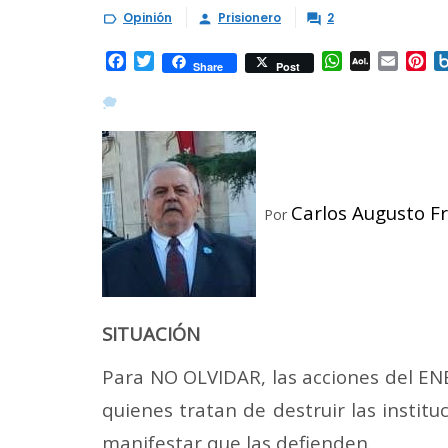
Opinión
Prisionero
2



Facebook
Twitter
WhatsApp
AOL
Email
Pi
Share
Post
Mail
Carlos Augusto F
Por
SITUACIÓN
Para NO OLVIDAR, las acciones del E
quienes tratan de destruir las institu
manifestar que las defienden.