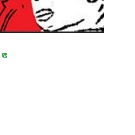
uban
VK