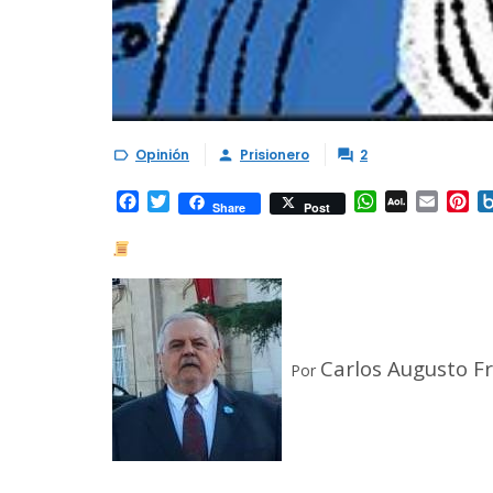
Opinión
Prisionero
2



Facebook
Twitter
WhatsApp
AOL
Email
Pi
Share
Post
Mail
Carlos Augusto Fr
Por