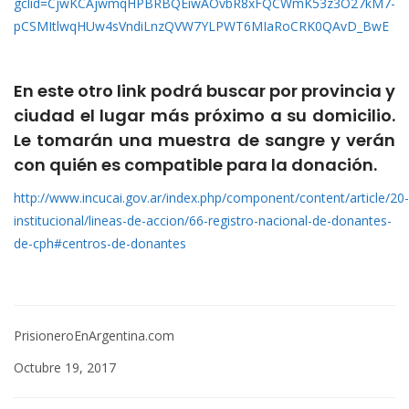
gclid=CjwKCAjwmqHPBRBQEiwAOvbR8xFQCWmK53z3O27kM7-
pCSMItlwqHUw4sVndiLnzQVW7YLPWT6MIaRoCRK0QAvD_BwE
En este otro link podrá buscar por provincia y
ciudad el lugar más próximo a su domicilio.
Le tomarán una muestra de sangre y verán
con quién es compatible para la donación.
http://www.incucai.gov.ar/index.php/component/content/article/20-
institucional/lineas-de-accion/66-registro-nacional-de-donantes-
de-cph#centros-de-donantes
PrisioneroEnArgentina.com
Octubre 19, 2017