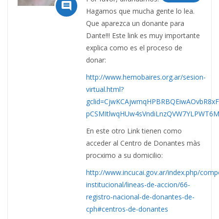

Hagamos que mucha gente lo lea.
Que aparezca un donante para
Dante!!! Este link es muy importante
explica como es el proceso de
donar:
http://www.hemobaires.org.ar/sesion-
virtual.html?
gclid=CjwKCAjwmqHPBRBQEiwAOvbR8
pCSMItlwqHUw4sVndiLnzQVW7YLPWT6
En este otro Link tienen como
acceder al Centro de Donantes màs
procximo a su domicilio:
http://www.incucai.gov.ar/index.php/comp
institucional/lineas-de-accion/66-
registro-nacional-de-donantes-de-
cph#centros-de-donantes