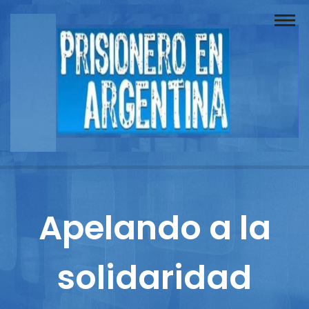
Buscador
Documentos
Prisionero
Opinión
Actuación
Prensa
Apelando a la
Reportajes
solidaridad
Columnistas
Contacto