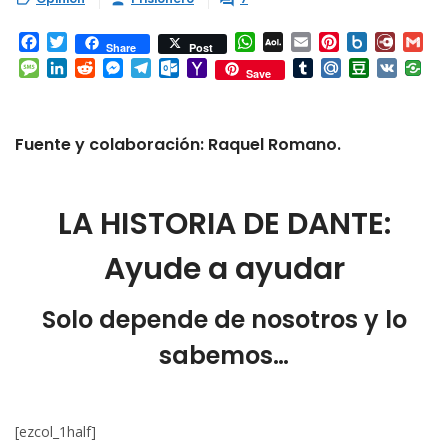
Facebook
Twitter
WhatsApp
AOL
Email
Pinterest
Box.net
Diary.
Gm
Share
Post
Mail
Message
LinkedIn
Reddit
Messenger
Telegram
Outlook.com
Yahoo
Tumblr
Mail.Ru
Douban
VK
Save
Mail
Fuente y colaboración: Raquel Romano.
LA HISTORIA DE DANTE:
Ayude a ayudar
Solo depende de nosotros y lo
sabemos…
[ezcol_1half]