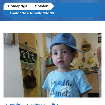
Homepage
Opinión
Apelando a la solidaridad
Opinión
Prisionero
7


