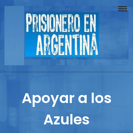
Buscador
Documentos
Prisionero
Opinión
Actuación
Prensa
Apoyar a los
Reportajes
Azules
Columnistas
Contacto