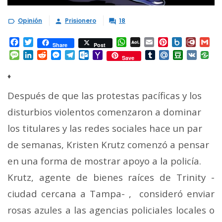
Opinión
Prisionero
18



Facebook
Twitter
WhatsApp
AOL
Email
Pinterest
Box.net
Diary.
Gm
Share
Post
Mail
Message
LinkedIn
Reddit
Messenger
Telegram
Outlook.com
Yahoo
Tumblr
Mail.Ru
Douban
VK
Save
Mail
♦
Después de que las protestas pacíficas y los
disturbios violentos comenzaron a dominar
los titulares y las redes sociales hace un par
de semanas, Kristen Krutz comenzó a pensar
en una forma de mostrar apoyo a la policía.
Krutz, agente de bienes raíces de Trinity -
ciudad cercana a Tampa- , consideró enviar
rosas azules a las agencias policiales locales o