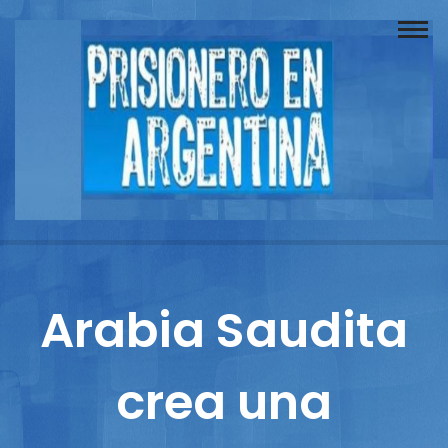
Buscador
Documentos
Prisionero
Opinión
Actuación
Prensa
Arabia Saudita
Reportajes
crea una
Columnistas
Contacto