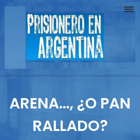
Buscador
Documentos
Prisionero
Opinión
Actuación
Prensa
ARENA…, ¿O PAN
Reportajes
RALLADO?
Columnistas
Contacto