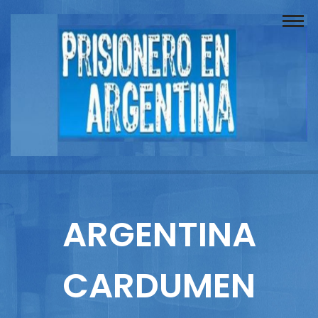
Buscador
Documentos
Prisionero
Opinión
Actuación
Prensa
ARGENTINA
Reportajes
CARDUMEN
Columnistas
Contacto