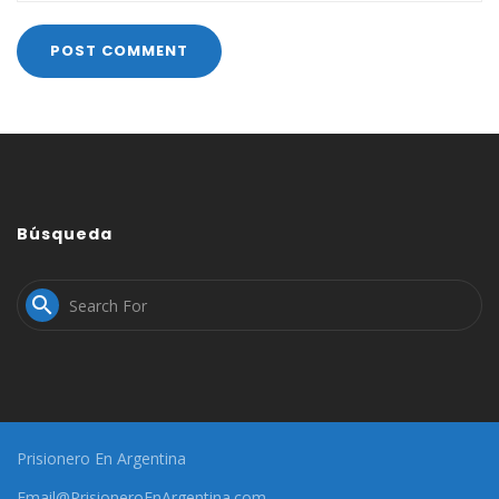
Búsqueda

Prisionero En Argentina
Email@PrisioneroEnArgentina.com