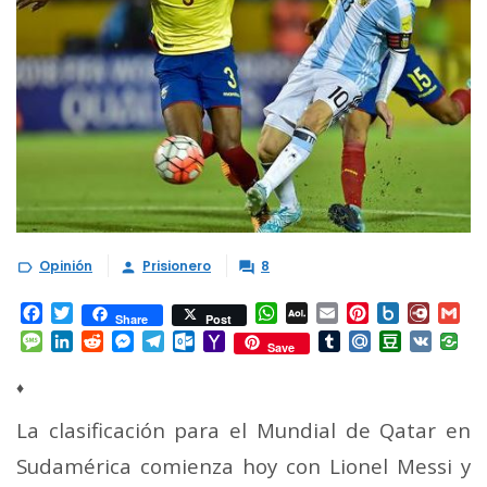
Opinión
Prisionero
8



Facebook
Twitter
WhatsApp
AOL
Email
Pinterest
Box.net
Diary.
Gm
Share
Post
Mail
Message
LinkedIn
Reddit
Messenger
Telegram
Outlook.com
Yahoo
Tumblr
Mail.Ru
Douban
VK
Save
Mail
♦
La clasificación para el Mundial de Qatar en
Sudamérica comienza hoy con Lionel Messi y