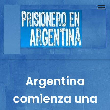
Buscador
Documentos
Prisionero
Opinión
Actuación
Prensa
Argentina
Reportajes
comienza una
Columnistas
Contacto